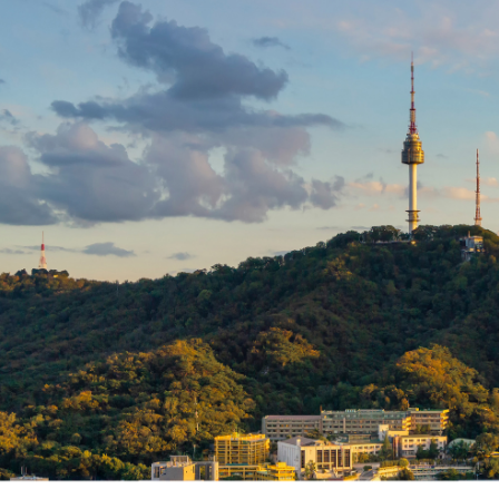
Viewtiful N서울