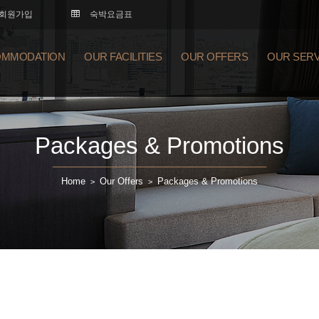
회원가입
숙박요금표
MMODATION
OUR FACILITIES
OUR OFFERS
OUR SERV
Packages & Promotions
Home
Our Offers
Packages & Promotions
>
>