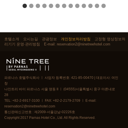
호텔소개
오시는길
관광정보
개인정보처리방침
고정형 영상정보처
리기기 운영·관리방침
E-mail: reservation2@ninetreehotel.com
파르나스 호텔주식회사 ㅣ 사업자 등록번호: 421-85-00470 | 대표이사: 여인
창
나인트리 바이 파르나스 서울 명동 II ㅣ (04555)서울특별시 중구 마른내로
28
TEL: +82-2-6917-3100 ㅣ FAX: +82-2-2179-2709 ㅣ E-mail:
reservation2@ninetreehotel.com
통신판매신고번호 : 제2009-서울강남-02226호
Copyright 2017 Parnas Hotel Co., Ltd. All Rights Reserved.