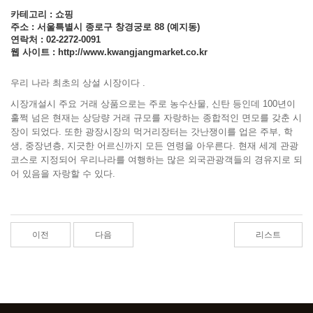
카테고리 : 쇼핑
주소 : 서울특별시 종로구 창경궁로 88 (예지동)
연락처 : 02-2272-0091
웹 사이트 :
http://www.kwangjangmarket.co.kr
우리 나라 최초의 상설 시장이다 .
시장개설시 주요 거래 상품으로는 주로 농수산물, 신탄 등인데 100년이
훌쩍 넘은 현재는 상당량 거래 규모를 자랑하는 종합적인 면모를 갖춘 시
장이 되었다. 또한 광장시장의 먹거리장터는 갓난쟁이를 업은 주부, 학
생, 중장년층, 지긋한 어르신까지 모든 연령을 아우른다. 현재 세계 관광
코스로 지정되어 우리나라를 여행하는 많은 외국관광객들의 경유지로 되
어 있음을 자랑할 수 있다.
이전
다음
리스트